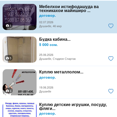
Мебелхои истифодашуда ва
техникахои майиширо ...
договор.
02.07.2026
1
Душанбе, 46 мкр
Будка кабина...
5 000 сом.
25.06.2026
5
Душанбе, Стадион Спартак
Куплю металлолом...
договор.
19.06.2026
3
Душанбе
Куплю детские игрушки, посуду,
фляги...
договор.