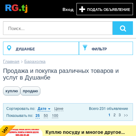
Вход
ПОДАТЬ ОБЪЯВЛЕНИЕ
ДУШАНБЕ
ФИЛЬТР
Главная
>
Барахолка
Продажа и покупка различных товаров и
услуг в Душанбе
куплю
продаю
Сортировать по:
Цене
Всего 231 объявление
Дате
2
3
>>
1
Показывать по:
50
100
25
VIP
Куплю посуду и многое другое...