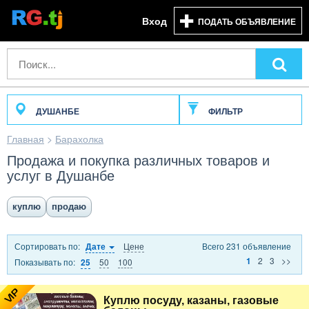
Вход
ПОДАТЬ ОБЪЯВЛЕНИЕ
ДУШАНБЕ
ФИЛЬТР
Главная
>
Барахолка
Продажа и покупка различных товаров и
услуг в Душанбе
куплю
продаю
Сортировать по:
Цене
Всего 231 объявление
Дате
2
3
>>
1
Показывать по:
50
100
25
VIP
Куплю посуду, казаны, газовые