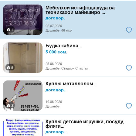
Мебелхои истифодашуда ва
техникахои майиширо ...
договор.
02.07.2026
1
Душанбе, 46 мкр
Будка кабина...
5 000 сом.
25.06.2026
5
Душанбе, Стадион Спартак
Куплю металлолом...
договор.
19.06.2026
3
Душанбе
Куплю детские игрушки, посуду,
фляги...
договор.