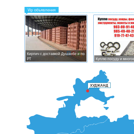
Vip объявления
Кирпич с доставкой Душанбе и по
РТ
Куплю посуду и много
ХУДЖАНД