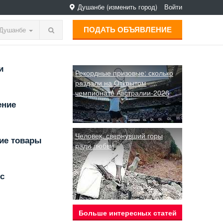
Душанбе
(изменить город)
Войти
ПОДАТЬ ОБЪЯВЛЕНИЕ
Душанбе
и
Рекордные призовые: сколько
раздали на Открытом
чемпионате Австралии-2026
ение
Человек, свернувший горы
ие товары
ради любви
с
Больше интересных статей