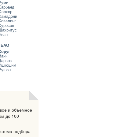
Руми
Сарбанд
Фархор
Хамадони
Ховалинг
Хуросон
Шахритус
Яван
ГБАО
Хоруг
Ванч
Дарвоз
Ишкошим
Рушон
овое и объемное
ом до 100
система подбора