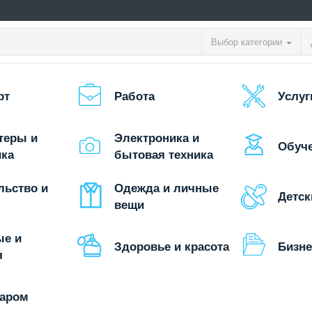
Выбор категории
рт
Работа
Услуг
теры и
Электроника и
Обуч
ика
бытовая техника
льство и
Одежда и личные
Детск
вещи
ые и
Здоровье и красота
Бизне
я
даром