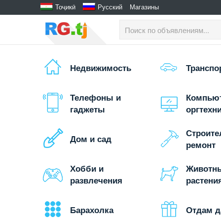
Тоҷикӣ
Русский
Магазины
Недвижимость
Транспо
Телефоны и
Компью
гаджеты
оргтехн
Строите
Дом и сад
ремонт
Хобби и
Животн
развлечения
растени
Барахолка
Отдам 