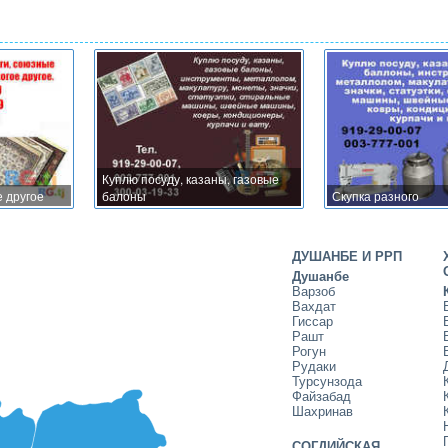
Куплю посуду, казаны, газовые
е другое
балоны
Скупка разного
ДУШАНБЕ И РРП
Душанбе
Варзоб
Вахдат
Гиссар
Рашт
Рогун
Рудаки
Турсунзода
Файзабад
Шахринав
СОГДИЙСКАЯ