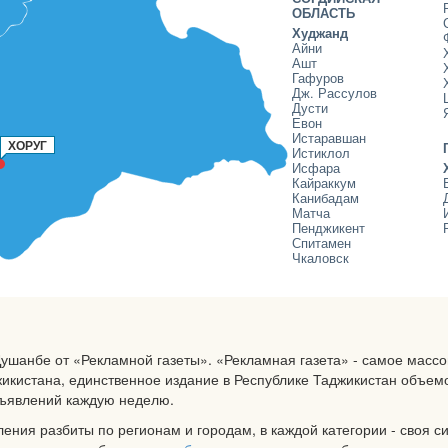
ОБЛАСТЬ
Худжанд
Айни
Ашт
Гафуров
Дж. Рассулов
Дусти
Евон
Истаравшан
ХОРУГ
Истиклол
Исфара
Кайраккум
Канибадам
Матча
Пенджикент
Спитамен
Чкаловск
Душанбе от «Рекламной газеты». «Рекламная газета» - самое масс
кистана, единственное издание в Республике Таджикистан объем
бъявлений каждую неделю.
ления разбиты по регионам и городам, в каждой категории - своя 