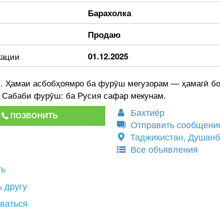
Барахолка
Продаю
кации
01.12.2025
м. Ҳамаи асбобҳоямро ба фурӯш мегузорам — ҳамагӣ бо
. Сабаби фурӯш: ба Русия сафар мекунам.
Бахтиёр
ПОЗВОНИТЬ
Отправить сообщени
Таджикистан, Душан
Все объявления
ть
 другу
ваться