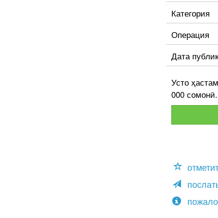
Категория
Операция
Дата публи
Усто ҳаста
000 сомонӣ
отмети
послать
пожало