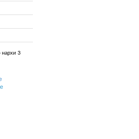
 нархи 3
е
бе