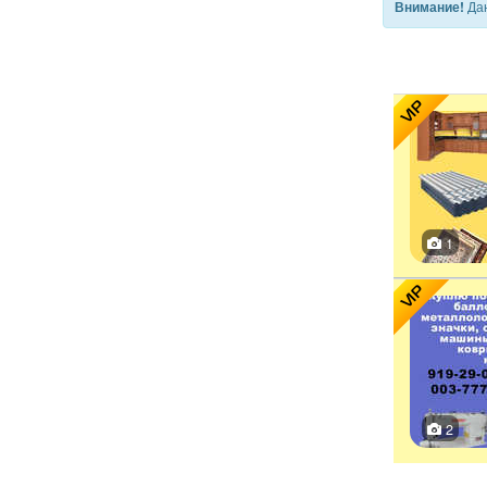
Дан
Внимание!
VIP
1
VIP
2