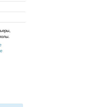
ьеры,
полы.
е
бе