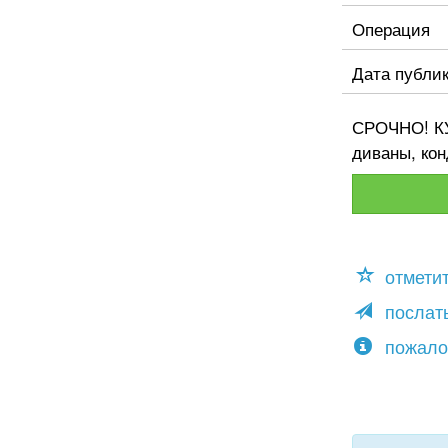
Операция
Дата публи
СРОЧНО! КУ
диваны, кон
отмети
послать
пожало