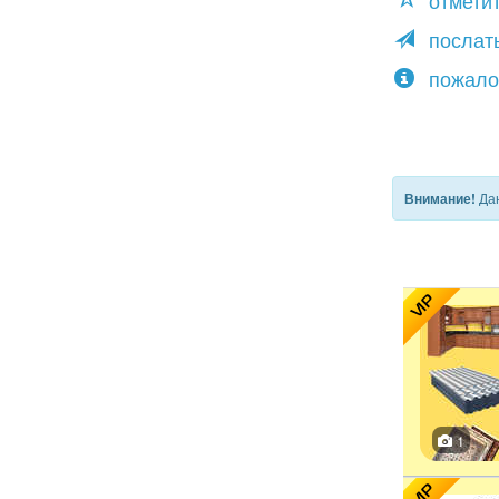
отмети
послать
пожало
Дан
Внимание!
VIP
1
VIP