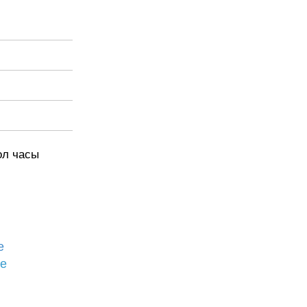
ол часы
е
бе