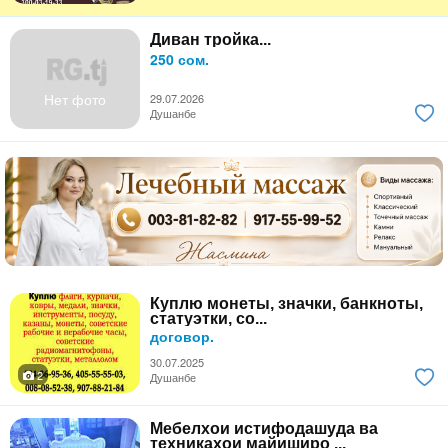
Диван тройка...
250 сом.
Нет фото
29.07.2026
Душанбе
Куплю монеты, значки, банкноты,
статуэтки, со...
договор.
30.07.2025
2
Душанбе
Мебелхои истифодашуда ва
техникахои майиширо ...