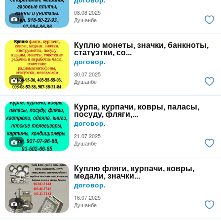
08.08.2025
1
Душанбе
Куплю монеты, значки, банкноты,
статуэтки, со...
договор.
30.07.2025
2
Душанбе
Курпа, курпачи, ковры, паласы,
посуду, фляги,...
договор.
21.07.2025
1
Душанбе
Куплю фляги, курпачи, ковры,
медали, значки...
договор.
16.07.2025
1
Душанбе