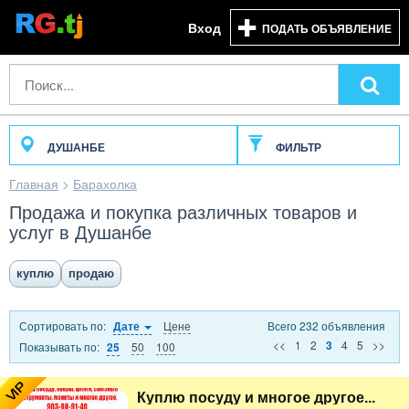
Вход
ПОДАТЬ ОБЪЯВЛЕНИЕ
ДУШАНБЕ
ФИЛЬТР
Главная
>
Барахолка
Продажа и покупка различных товаров и
услуг в Душанбе
куплю
продаю
Сортировать по:
Цене
Всего 232 объявления
Дате
<<
1
2
4
5
>>
3
Показывать по:
50
100
25
VIP
Куплю посуду и многое другое...