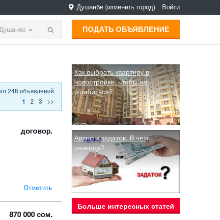
Душанбе
(изменить город)
Войти
ПОДАТЬ ОБЪЯВЛЕНИЕ
Душанбе
Как выбрать квартиру в
новостройке, чтобы не
его 248 объявлений
ошибиться?
2
3
>>
1
договор.
Аванс и задаток. В чем
разница?
Отметить
Больше интересных статей
870 000 сом.