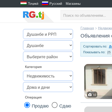
Тоҷикӣ
Русский
Магазины
Главная
>
Недвижи
Объявления 
Сортировать по:
Д
Показывать по:
25
Категория
10
Операция
Продаю
Сдаю