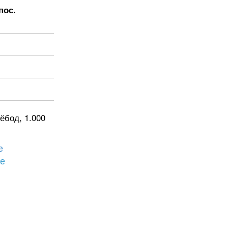
пос.
ёбод, 1.000
е
бе