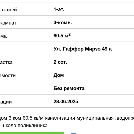
 этажей
1-эт.
 комнат
3-комн.
2
ома
60.5 м
Ул. Гаффор Мирзо 49 а
астка
2 сот.
имости
Дом
Без ремонта
кации
28.06.2025
ом 3 ком 60.5 кв/м канализация муниципальная .водоп
р школа поликлиника