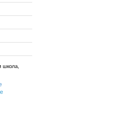
м школа,
е
бе