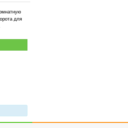
комнатную
ворота для
.