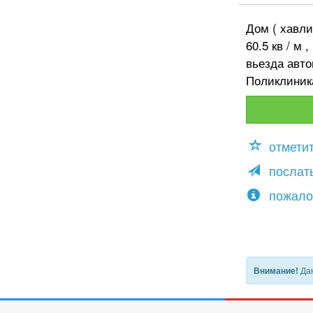
Дом ( хавли
60.5 кв / м
вьезда авт
Поликлиник
отмети
послать
пожало
Дан
Внимание!