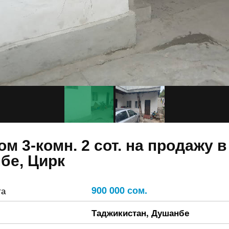
дом 3-комн. 2 сот. на продажу в
бе, Цирк
900 000 сом.
та
Таджикистан
,
Душанбе