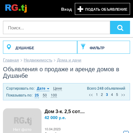
Вход
ПОДАТЬ ОБЪЯВЛЕНИЕ
ДУШАНБЕ
ФИЛЬТР
Главная
>
Недвижимость
>
Дома и дачи
Объявления о продаже и аренде домов в
Душанбе
Сортировать по:
Цене
Всего 248 объявлений
Дате
<<
1
2
4
5
>>
3
Показывать по:
50
100
25
Дом 3-к. 2,5 сот....
42 000 у.е.
Нет фото
10.04.2023