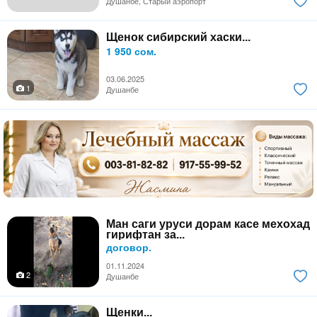
Душанбе, Старый аэропорт
Щенок сибирский хаски...
1 950 сом.
03.06.2025
1
Душанбе
Ман саги уруси дорам касе мехохад
гирифтан за...
договор.
01.11.2024
2
Душанбе
Щенки...