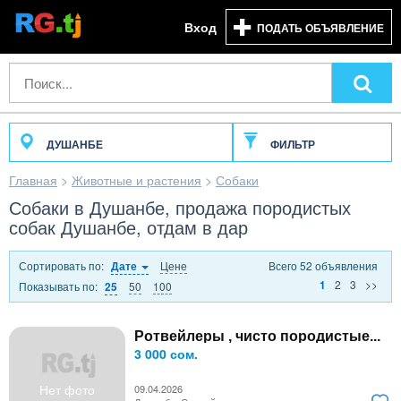
Вход
ПОДАТЬ ОБЪЯВЛЕНИЕ
ДУШАНБЕ
ФИЛЬТР
Главная
>
Животные и растения
>
Собаки
Собаки в Душанбе, продажа породистых
собак Душанбе, отдам в дар
Сортировать по:
Цене
Всего 52 объявления
Дате
2
3
>>
1
Показывать по:
50
100
25
Ротвейлеры , чисто породистые...
3 000 сом.
Нет фото
09.04.2026