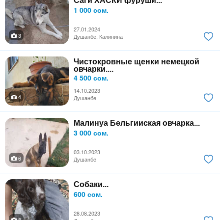
Саги ХАСКИ фуруши...
1 000 сом.
27.01.2024
3
Душанбе, Калинина
Чистокровные щенки немецкой
овчарки....
4 500 сом.
14.10.2023
4
Душанбе
Малинуа Бельгииская овчарка...
3 000 сом.
03.10.2023
6
Душанбе
Собаки...
600 сом.
28.08.2023
5