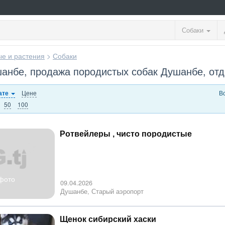
Собаки
е и растения
>
Собаки
анбе, продажа породистых собак Душанбе, отд
Цене
В
ате
50
100
Ротвейлеры , чисто породистые
фото
09.04.2026
Душанбе, Старый аэропорт
Щенок сибирский хаски