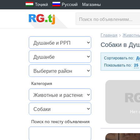
Тоҷикӣ
Русский
Магазины
Главная
>
Животны
Собаки в Душ
Сортировать по:
Д
Показывать по:
25
Категория
Нет 
Поиск по тексту объявления