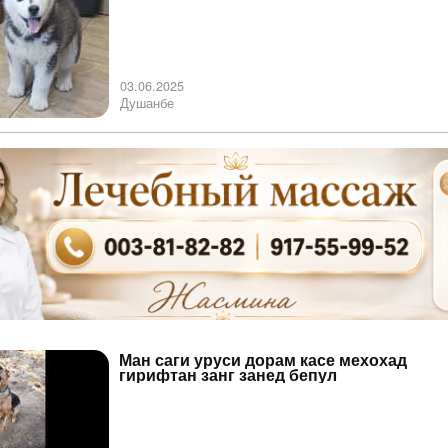
03.06.2025
Душанбе
Ман саги уруси дорам касе мехохад
гирифтан занг занед бепул