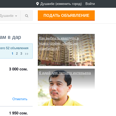
Душанбе
(изменить город)
Войти
ПОДАТЬ ОБЪЯВЛЕНИЕ
Душанбе
ам в дар
Как выбрать квартиру в
новостройке, чтобы не
сего 52 объявления
ошибиться?
2
3
>>
1
3 000 сом.
6 идей для летнего интерьера
Отметить
1 950 сом.