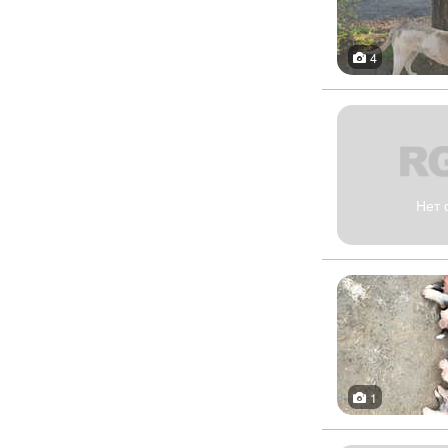
4
Нет 
1