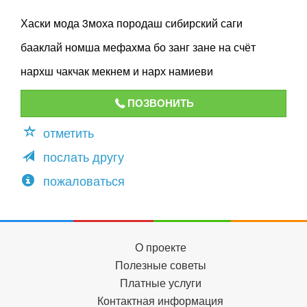
Хаски мода 3моха породаш сибирский саги
бааклай номша мефахма бо занг зане на счёт
нархш чакчак мекнем и нарх намиеви
ПОЗВОНИТЬ
отметить
послать другу
пожаловаться
О проекте
Полезные советы
Платные услуги
Контактная информация