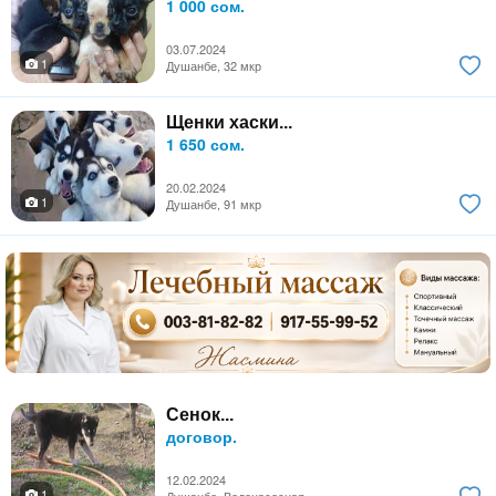
1 000 сом.
03.07.2024
1
Душанбе, 32 мкр
Щенки хаски...
1 650 сом.
20.02.2024
1
Душанбе, 91 мкр
Сенок...
договор.
12.02.2024
1