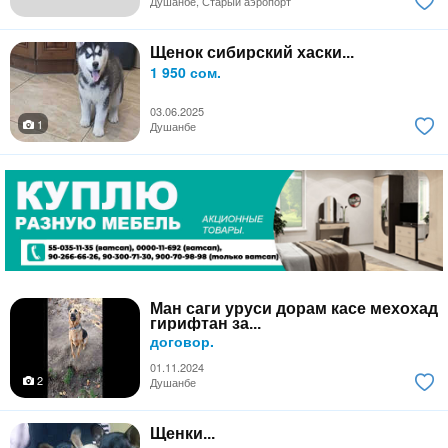
Душанбе, Старый аэропорт
Щенок сибирский хаски...
1 950 сом.
03.06.2025
1
Душанбе
Ман саги уруси дорам касе мехохад
гирифтан за...
договор.
01.11.2024
2
Душанбе
Щенки...