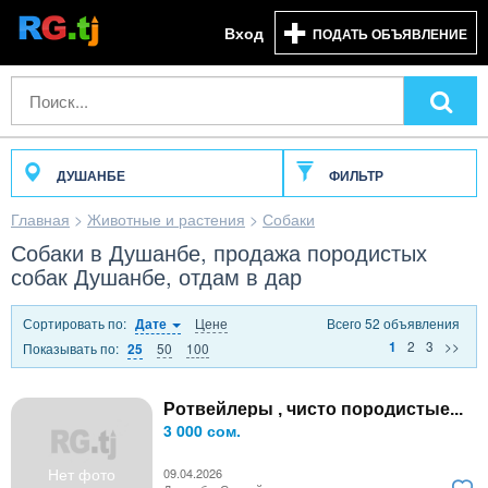
Вход
ПОДАТЬ ОБЪЯВЛЕНИЕ
ДУШАНБЕ
ФИЛЬТР
Главная
>
Животные и растения
>
Собаки
Собаки в Душанбе, продажа породистых
собак Душанбе, отдам в дар
Сортировать по:
Цене
Всего 52 объявления
Дате
2
3
>>
1
Показывать по:
50
100
25
Ротвейлеры , чисто породистые...
3 000 сом.
Нет фото
09.04.2026