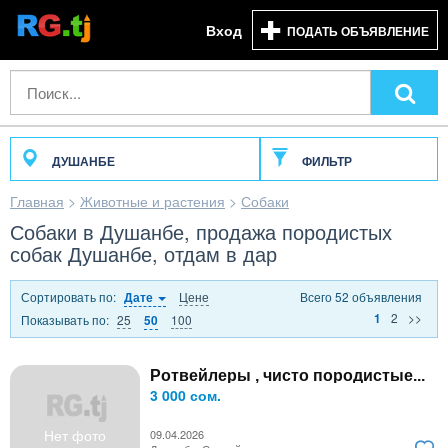
Вход
ПОДАТЬ ОБЪЯВЛЕНИЕ
ДУШАНБЕ
ФИЛЬТР
Главная
>
Животные и растения
>
Собаки
Собаки в Душанбе, продажа породистых
собак Душанбе, отдам в дар
Сортировать по:
Цене
Всего 52 объявления
Дате
2
>>
1
Показывать по:
25
100
50
Ротвейлеры , чисто породистые...
3 000 сом.
Нет фото
09.04.2026