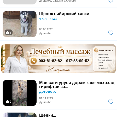
Душанбе, Старый аэропорт
Щенок сибирский хаски...
1 950 сом.
03.06.2025
1
Душанбе
Ман саги уруси дорам касе мехохад
гирифтан за...
договор.
01.11.2024
2
Душанбе
Щенки...