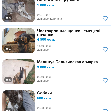
Саги ХАСКИ фуруши...
1 000 сом.
27.01.2024
3
Душанбе, Калинина
Чистокровные щенки немецкой
овчарки....
4 500 сом.
14.10.2023
4
Душанбе
Малинуа Бельгииская овчарка...
3 000 сом.
03.10.2023
6
Душанбе
Собаки...
600 сом.
28.08.2023
5