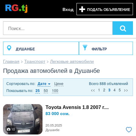
Вход
ПОДАТЬ ОБЪЯВЛЕНИЕ
ДУШАНБЕ
ФИЛЬТР
Главная
>
Транспорт
>
Легковые автомобили
Продажа автомобилей в Душанбе
Сортировать по:
Цене
Всего 888 объявлений
Дате
<<
1
2
4
5
>>
3
Показывать по:
50
100
25
Toyota Avensis 1.8 2007 г....
83 000 сом.
20.05.2025
10
Душанбе