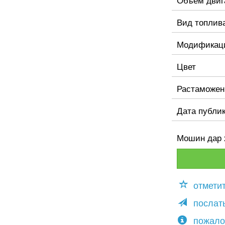
Вид топлив
Модификац
Цвет
Растаможен
Дата публи
Мошин дар 
отмети
послать
пожало