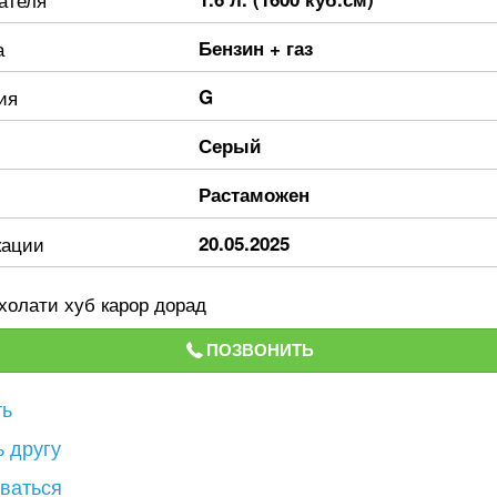
а
Бензин + газ
ия
G
Серый
Растаможен
кации
20.05.2025
холати хуб карор дорад
ПОЗВОНИТЬ
ть
 другу
ваться