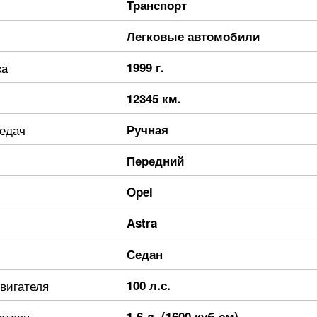
Транспорт
Легковые автомобили
ка
1999 г.
12345 км.
редач
Ручная
Передний
Opel
Astra
Седан
вигателя
100 л.с.
ателя
1.6 л. (1600 куб.см)