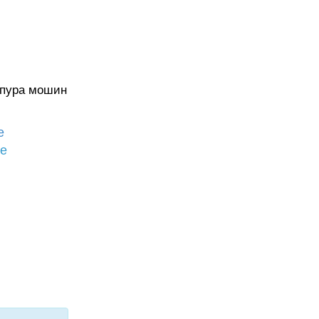
 пура мошин
е
бе