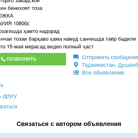
ин бенихоят тоза
МОЖКА
АУИЯ 10800с
озагишда ҳамто надорад
нчаи тозаи барҳаво ҳама намуд санчишда таёр бадили
то 15-мая мерасад видео полный ҳаст
Отправить сообщени
ПОЗВОНИТЬ
Таджикистан, Душан
Все объявления
ть
 другу
ваться
Связаться с автором объявления