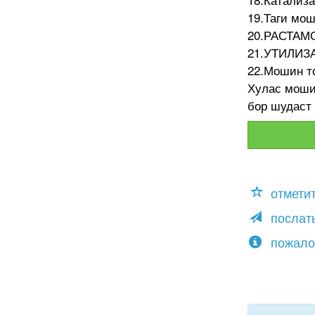
19.Таги мош
20.РАСТА
21.УТИЛИЗ
22.Мошин т
Хулас моши
бор шудаст 
отмети
послать
пожало