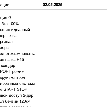
кации
02.05.2025
ация G
робка 100%
мошин идеалный
ер печка
оргинал
амера
ед ртехкомпонента
он пачка R15
а қошдор
SPORT режим
 круизконтрол
кировчный система
ие START STOP
вой доступ 2-дар
0л бензин 120км
торхо завадской