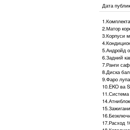
Дата публи
1.Комплект
2.Матор ко
3.Корпуси 
4.Кондицион
5.Андройд 
6.Задний к
7.Ранги саф
8.Диска бал
9.Фаро луп
10.EKO ва 
11.Система
14.Атнибло
15.Зажиган
16.Безключи
17.Расход 1
18.Катализа