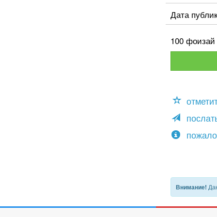
Дата публи
100 фоизай 
отмети
послать
пожало
Дан
Внимание!