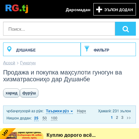
Даромадан
ЭЪЛОН ДОДАН
ДУШАНБЕ
ФИЛЬТР
Асосӣ
>
Гуногун
Продажа и покупка маҳсулоти гуногун ва
хизматрасониҳо дар Душанбе
харид
фурӯш
ҷобаҷогузорӣ аз рӯи:
Нарх
Ҳамагӣ: 231 эълон
Таърихи рӯз
2
3
>>
1
Нишон додан:
50
100
25
VIP
Куплю дорого всё...