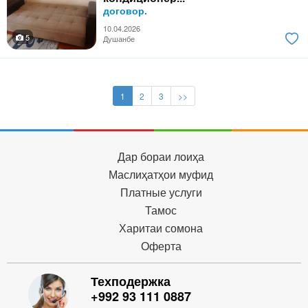
договор.
10.04.2026
5
Душанбе
1
2
3
>>
Дар бораи лоиҳа
Маслиҳатҳои муфид
Платные услуги
Тамос
Харитаи сомона
Оферта
Техподержка
+992 93 111 0887