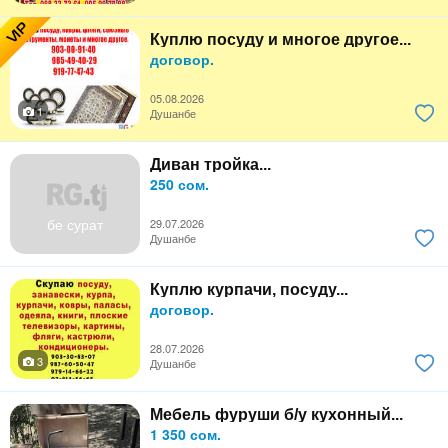
VIP
Куплю посуду и многое другое...
договор.
05.08.2026
1
Душанбе
Диван тройка...
250 сом.
бе сурат
29.07.2026
Душанбе
Куплю курпачи, посуду...
договор.
28.07.2026
3
Душанбе
Мебель фуруши б/у кухонный...
1 350 сом.