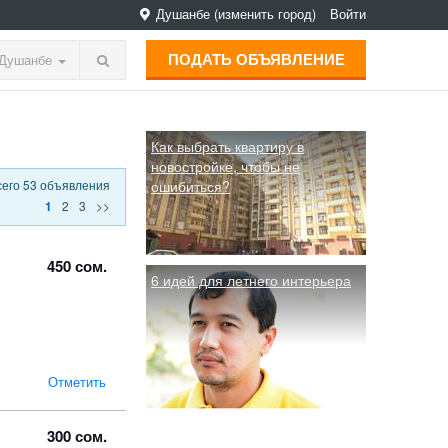
Душанбе
(изменить город)
Войти
ПОДАТЬ ОБЪЯВЛЕНИЕ
Душанбе
Как выбрать квартиру в
новостройке, чтобы не
сего 53 объявления
ошибиться?
2
3
>>
1
450 сом.
6 идей для летнего интерьера
Отметить
300 сом.