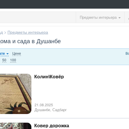
Предметы интерьера
ад
>
Предметы интерьера
дома и сада в Душанбе
Цене
В
ате
50
100
Колин\Ковёр
21.08.2025
Душанбе, Садбарг
Ковер дорожка