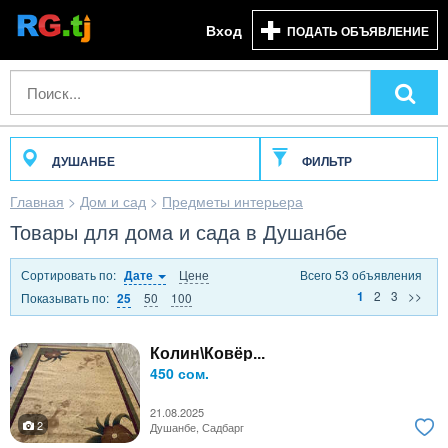
Вход
ПОДАТЬ ОБЪЯВЛЕНИЕ
ДУШАНБЕ
ФИЛЬТР
Главная
>
Дом и сад
>
Предметы интерьера
Товары для дома и сада в Душанбе
Сортировать по:
Цене
Всего 53 объявления
Дате
2
3
>>
1
Показывать по:
50
100
25
Колин\Ковёр...
450 сом.
21.08.2025
2
Душанбе, Садбарг