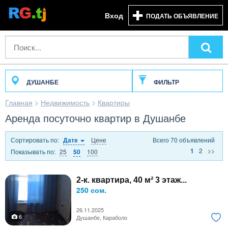
Вход
ПОДАТЬ ОБЪЯВЛЕНИЕ
ДУШАНБЕ
ФИЛЬТР
Главная
>
Недвижимость
>
Квартиры
Аренда посуточно квартир в Душанбе
Сортировать по:
Цене
Всего 70 объявлений
Дате
2
>>
1
Показывать по:
25
100
50
2-к. квартира, 40 м² 3 этаж...
250 сом.
26.11.2025
6
Душанбе, Караболо