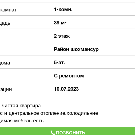
 комнат
1-комн.
щадь
39 м²
2 этаж
Район шохмансур
дома
5-эт.
С ремонтом
кации
10.07.2023
 чистая квартира.
кс и центральное отопление.холодильние
димая мебель есть
ПОЗВОНИТЬ