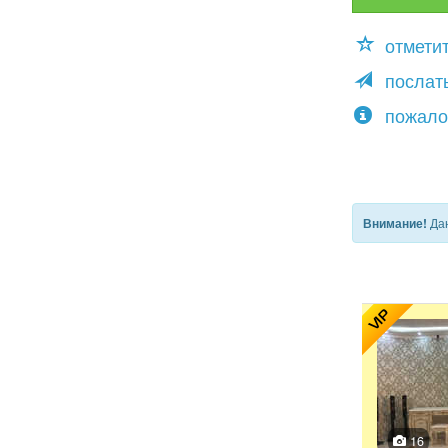
отмети
послать
пожало
Дан
Внимание!
VIP
16