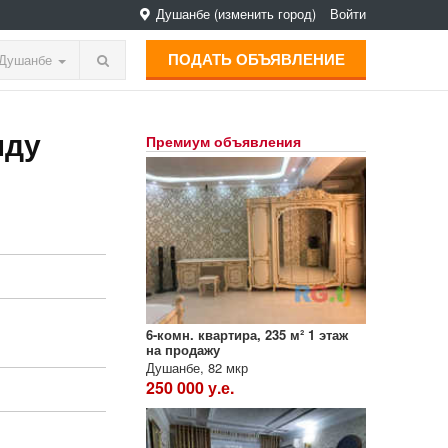
Душанбе
(изменить город)
Войти
ПОДАТЬ ОБЪЯВЛЕНИЕ
Душанбе
нду
Премиум объявления
6-комн. квартира, 235 м² 1 этаж
на продажу
Душанбе, 82 мкр
250 000 у.е.