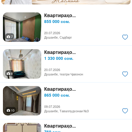
Квартираҳо...
855 000 сом.
20.07.2026
7
Душанбе, Садбарг
Квартираҳо...
1 330 000 сом.
20.07.2026
8
Душанбе, театри Ҷавонон
Квартираҳо...
865 000 сом.
09.07.2026
10
Душанбе, Таваллудхонаи №3
Квартираҳо...
760 сом.