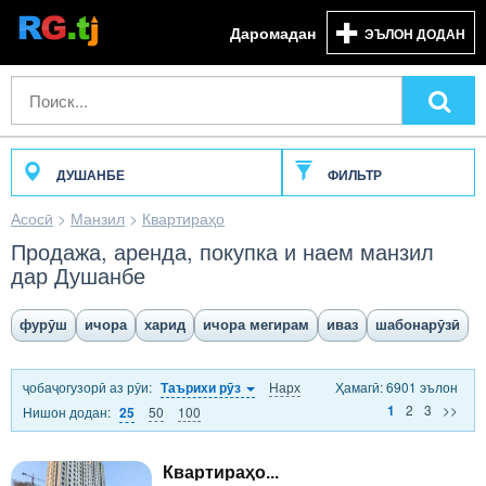
Даромадан
ЭЪЛОН ДОДАН
ДУШАНБЕ
ФИЛЬТР
Асосӣ
>
Манзил
>
Квартираҳо
Продажа, аренда, покупка и наем манзил
дар Душанбе
фурӯш
ичора
харид
ичора мегирам
иваз
шабонарӯзӣ
ҷобаҷогузорӣ аз рӯи:
Нарх
Ҳамагӣ: 6901 эълон
Таърихи рӯз
2
3
>>
1
Нишон додан:
50
100
25
Квартираҳо...