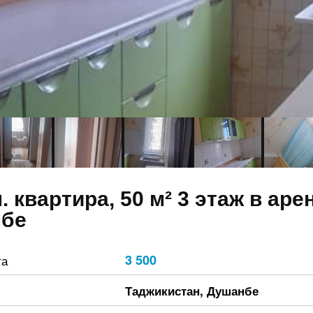
. квартира, 50 м² 3 этаж в аре
бе
3 500
та
Таджикистан
,
Душанбе