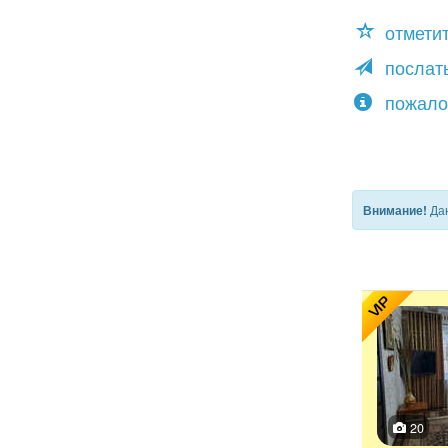
отмети
послать
пожало
Дан
Внимание!
VIP
20