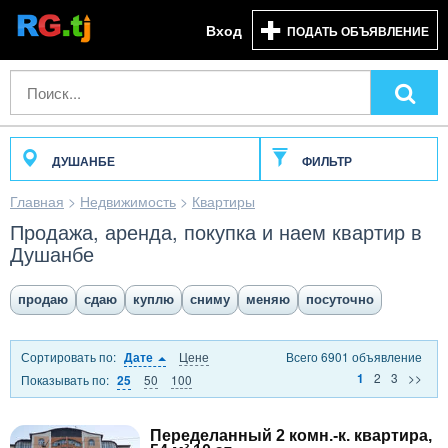
Вход
ПОДАТЬ ОБЪЯВЛЕНИЕ
ДУШАНБЕ
ФИЛЬТР
Главная
>
Недвижимость
>
Квартиры
Продажа, аренда, покупка и наем квартир в
Душанбе
продаю
сдаю
куплю
сниму
меняю
посуточно
Сортировать по:
Цене
Всего 6901 объявление
Дате
2
3
>>
1
Показывать по:
50
100
25
Переделанный 2 комн.-к. квартира,