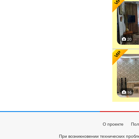
VIP
20
VIP
16
О проекте
Пол
При возникновении технических пробл