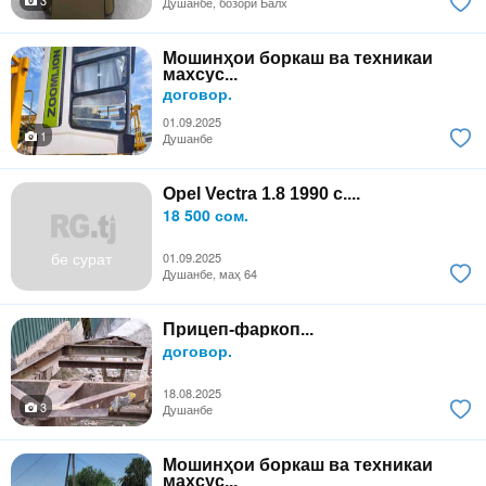
Душанбе, бозори Балх
Мошинҳои боркаш ва техникаи
махсус...
договор.
01.09.2025
1
Душанбе
Opel Vectra 1.8 1990 с....
18 500 сом.
бе сурат
01.09.2025
Душанбе, маҳ 64
Прицеп-фаркоп...
договор.
18.08.2025
3
Душанбе
Мошинҳои боркаш ва техникаи
махсус...