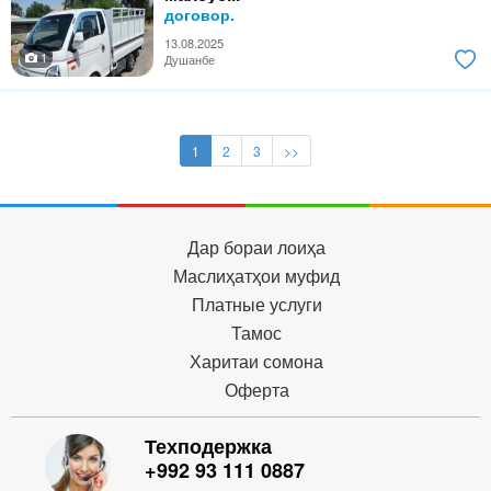
договор.
13.08.2025
1
Душанбе
1
2
3
>>
Дар бораи лоиҳа
Маслиҳатҳои муфид
Платные услуги
Тамос
Харитаи сомона
Оферта
Техподержка
+992 93 111 0887