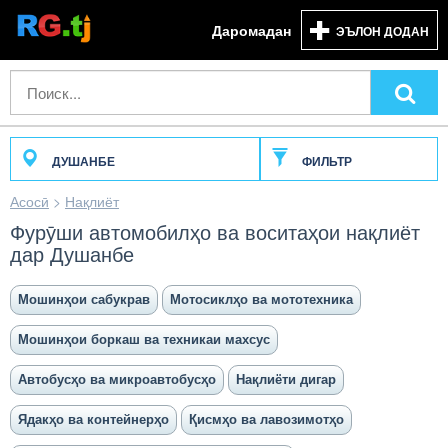
Даромадан
ЭЪЛОН ДОДАН
ДУШАНБЕ
ФИЛЬТР
Асосӣ
>
Нақлиёт
Фурӯши автомобилҳо ва воситаҳои нақлиёт
дар Душанбе
Мошинҳои сабукрав
Мотосиклҳо ва мототехника
Мошинҳои боркаш ва техникаи махсус
Автобусҳо ва микроавтобусҳо
Нақлиёти дигар
Ядакҳо ва контейнерҳо
Қисмҳо ва лавозимотҳо