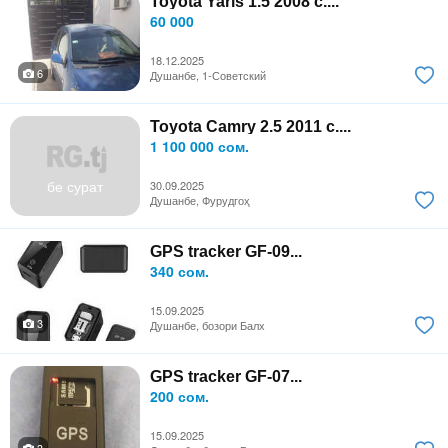
Toyota Yaris 1.5 2008 с....
60 000
18.12.2025
6
Душанбе, 1-Советский
Toyota Camry 2.5 2011 с....
1 100 000 сом.
бе сурат
30.09.2025
Душанбе, Фурудгоҳ
GPS tracker GF-09...
340 сом.
15.09.2025
3
Душанбе, бозори Балх
GPS tracker GF-07...
200 сом.
15.09.2025
3