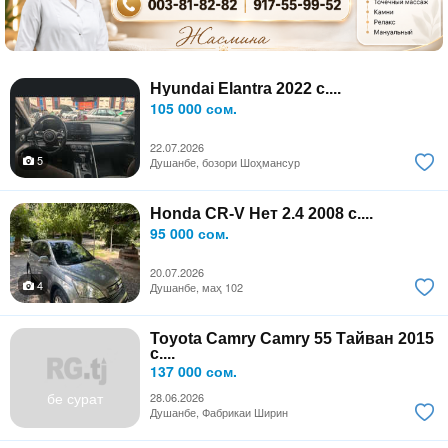
Hyundai Elantra 2022 с....
105 000 сом.
22.07.2026
5
Душанбе, бозори Шоҳмансур
Honda CR-V Нет 2.4 2008 с....
95 000 сом.
20.07.2026
4
Душанбе, маҳ 102
Toyota Camry Camry 55 Тайван 2015
с....
137 000 сом.
бе сурат
28.06.2026
Душанбе, Фабрикаи Ширин