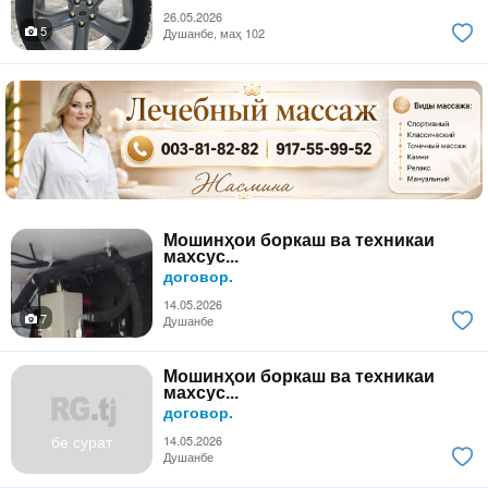
26.05.2026
5
Душанбе, маҳ 102
Мошинҳои боркаш ва техникаи
махсус...
договор.
14.05.2026
7
Душанбе
Мошинҳои боркаш ва техникаи
махсус...
договор.
бе сурат
14.05.2026
Душанбе