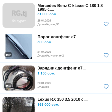
Mercedes-Benz C-klasse C 180 1.8
1995 с....
51 000 сом.
бе сурат
28.04.2026
Душанбе, маҳ 33
Порог донгфенг л7...
500 сом.
21.04.2026
2
Душанбе, Испечак-2
Зарядник донгфенг л7...
1 150 сом.
20.04.2026
6
Душанбе
Lexus RX 350 3.5 2010 с....
168 000 сом.