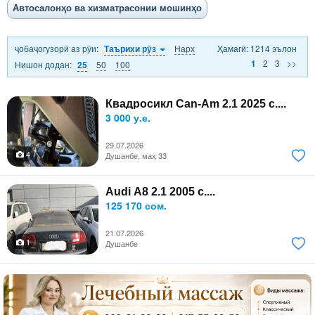
Автосалонҳо ва хизматрасонии мошинҳо
ҷобаҷогузорӣ аз рӯи:
Нарх
Ҳамагӣ: 1214 эълон
Таърихи рӯз
2
3
>>
1
Нишон додан:
50
100
25
Квадросикл Can-Am 2.1 2025 с....
3 000 у.е.
29.07.2026
4
Душанбе, маҳ 33
Audi A8 2.1 2005 с....
125 170 сом.
21.07.2026
1
Душанбе