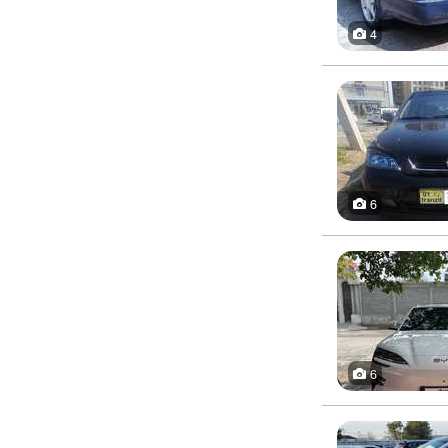
4
6
6