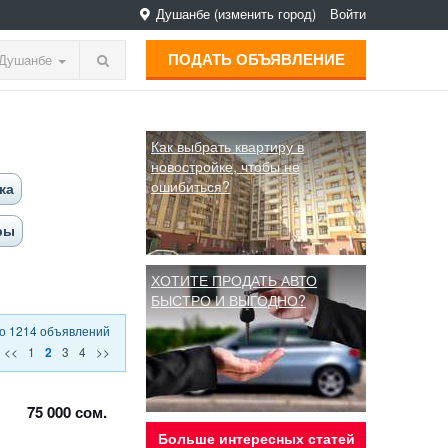
Душанбе
(изменить город)
Войти
ПОДАТЬ ОБЪЯВЛЕНИЕ
Душанбе
Как выбрать квартиру в
новостройке, чтобы не
ошибиться?
ка
ры
ХОТИТЕ ПРОДАТЬ АВТО
БЫСТРО И ВЫГОДНО?
о 1214 объявлений
<<
1
3
4
>>
2
75 000 сом.
Больше интересных статей