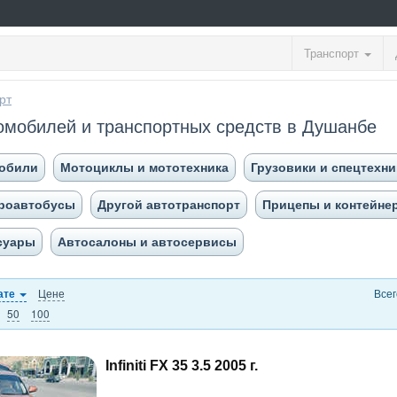
Транспорт
рт
омобилей и транспортных средств в Душанбе
мобили
Мотоциклы и мототехника
Грузовики и спецтехни
кроавтобусы
Другой автотранспорт
Прицепы и контейне
есуары
Автосалоны и автосервисы
Цене
Всег
ате
50
100
Infiniti FX 35 3.5 2005 г.