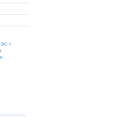
ГЭС-1
е
бе