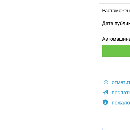
Растаможен
Дата публи
Автомашина 
отмети
послать
пожало