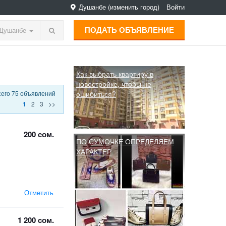
Душанбе
(изменить город)
Войти
ПОДАТЬ ОБЪЯВЛЕНИЕ
Душанбе
Как выбрать квартиру в
новостройке, чтобы не
сего 75 объявлений
ошибиться?
2
3
>>
1
200 сом.
ПО СУМОЧКЕ ОПРЕДЕЛЯЕМ
ХАРАКТЕР
Отметить
1 200 сом.