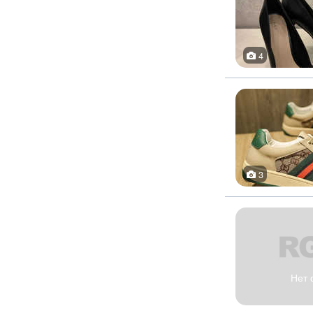
4
3
Нет 