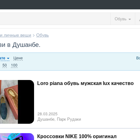
Обувь
и личные вещи
>
Обувь
ви в Душанбе.
Цене
В
ате
50
100
Loro piana обувь мужская lux качество
28.03.2025
Душанбе, Парк Рудаки
Кроссовки NIKE 100% оригинал