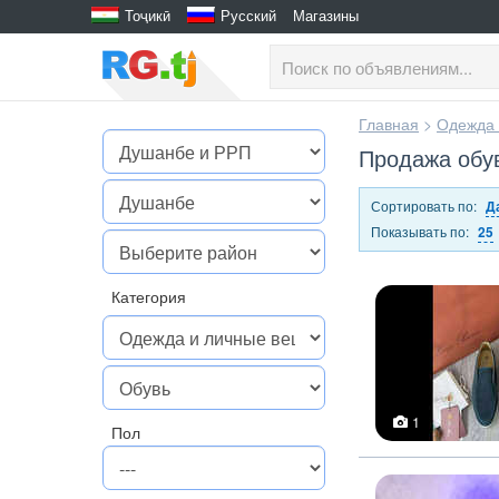
Тоҷикӣ
Русский
Магазины
Главная
>
Одежда 
Продажа обу
Сортировать по:
Д
Показывать по:
25
Категория
1
Пол