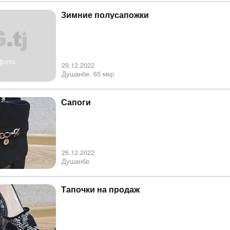
Зимние полусапожки
фото
29.12.2022
Душанбе, 65 мкр
Сапоги
26.12.2022
Душанбе
Тапочки на продаж