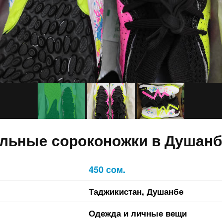
льные сороконожки в Душан
450 сом.
Таджикистан
,
Душанбе
Одежда и личные вещи