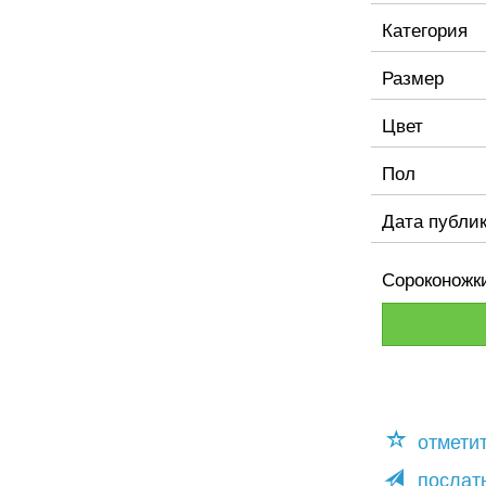
Категория
Размер
Цвет
Пол
Дата публи
Сороконожк
отмети
послать