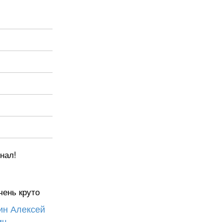
нал!
чень круто
н Алексей
ич