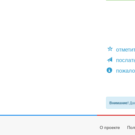
отмети
послать
пожало
Дан
Внимание!
О проекте
Пол