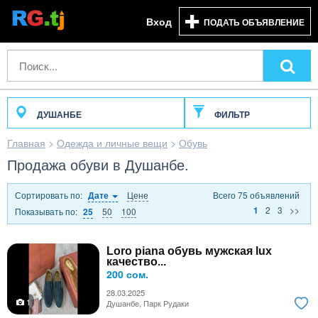
Вход
ПОДАТЬ ОБЪЯВЛЕНИЕ
ДУШАНБЕ
ФИЛЬТР
Главная
>
Одежда и личные вещи
>
Обувь
Продажа обуви в Душанбе.
Сортировать по:
Цене
Всего 75 объявлений
Дате
2
3
>>
1
Показывать по:
50
100
25
Loro piana обувь мужская lux
качество...
200 сом.
28.03.2025
1
Душанбе, Парк Рудаки