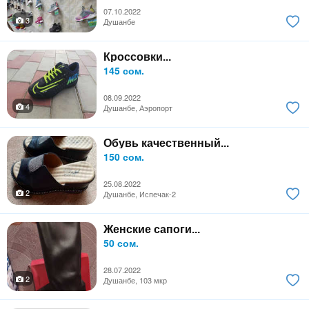
07.10.2022
3
Душанбе
Кроссовки...
145 сом.
08.09.2022
4
Душанбе, Аэропорт
Обувь качественный...
150 сом.
25.08.2022
2
Душанбе, Испечак-2
Женские сапоги...
50 сом.
28.07.2022
2
Душанбе, 103 мкр