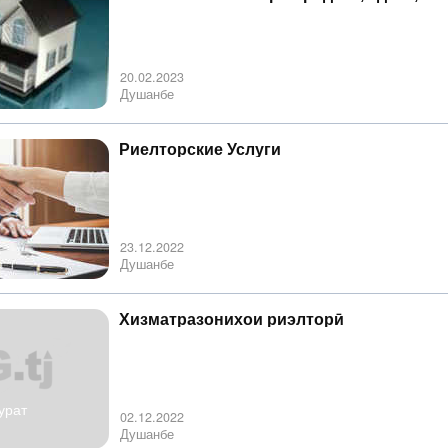
купить недвижимость в центре
20.02.2023
Душанбе
Риелторские Услуги
23.12.2022
Душанбе
Хизматразонихои риэлторӣ
урат
02.12.2022
Душанбе