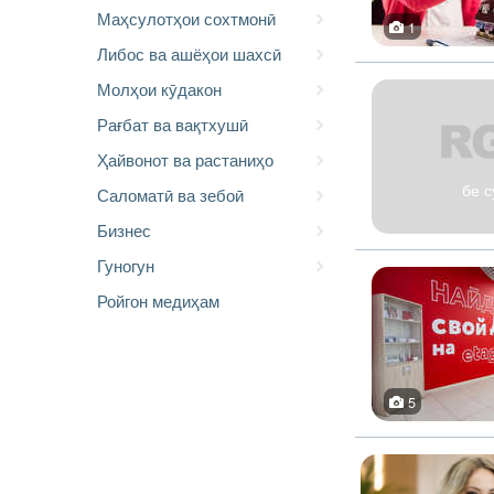
Маҳсулотҳои сохтмонӣ
1
Либос ва ашёҳои шахсӣ
Молҳои кӯдакон
Рағбат ва вақтхушӣ
Ҳайвонот ва растаниҳо
бе с
Саломатӣ ва зебоӣ
Бизнес
Гуногун
Ройгон медиҳам
5