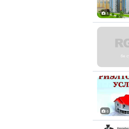
1
бе с
6