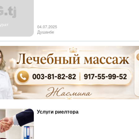
урат
04.07.2025
Душанбе
Услуги риелтора