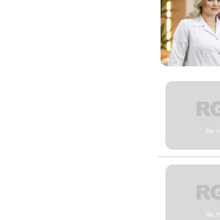
бе с
бе с