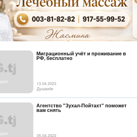
Миграционный учёт и проживание в
РФ, бесплатно
урат
13.04.2023
Душанбе
Агентство "Зухал-Пойтахт" поможет
вам снять
урат
05.04.2023