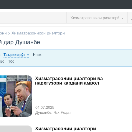
Хизматразонихои риэлторӣ
онӣ
>
Хизматразонихои риэлторӣ
ӣ дар Душанбе
и:
Нарх
Таърихи рӯз
50
100
Хизматрасонии риэлтори ва
нархгузори кардани амвол
04.07.2025
Душанбе, Ч/х Роҳат
Хизматрасонии риэлтори