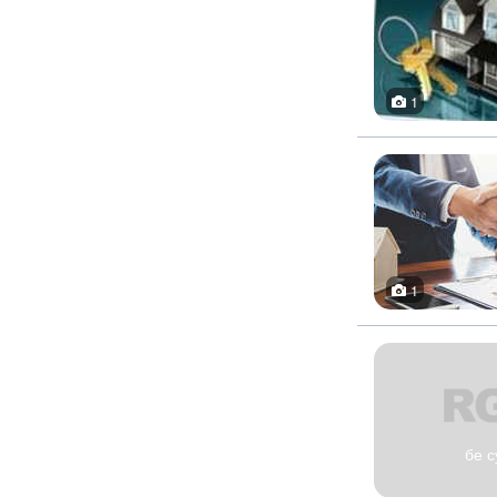
1
1
бе с