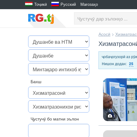
Тоҷикӣ
Русский
Мағозаҳо
Асосӣ
>
Хизматрас
Хизматрасон
ҷобаҷогузорӣ аз рӯ
Нишон додан:
25
Бахш
1
Ҷустучӯ бо матни эълон