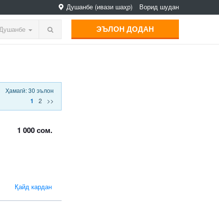
Душанбе
(ивази шаҳр)
Ворид шудан
ЭЪЛОН ДОДАН
Душанбе
Ҳамагӣ: 30 эълон
2
>>
1
1 000 сом.
Қайд кардан