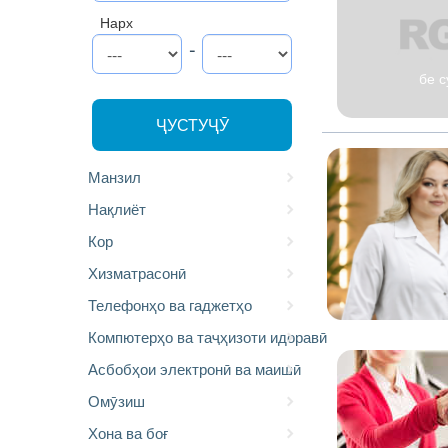
Нарх
-
бе с
ҶУСТУҶӮ
Манзил
Нақлиёт
Кор
Хизматрасонӣ
Телефонҳо ва гаджетҳо
Компютерҳо ва таҷҳизоти идоравӣ
Асбобҳои электронӣ ва маишӣ
Омӯзиш
Хона ва боғ