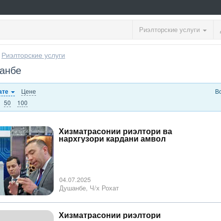
Риэлторские услуги
>
Риэлторские услуги
шанбе
Цене
В
ате
50
100
Хизматрасонии риэлтори ва
нархгузори кардани амвол
04.07.2025
Душанбе, Ч/х Рохат
Хизматрасонии риэлтори