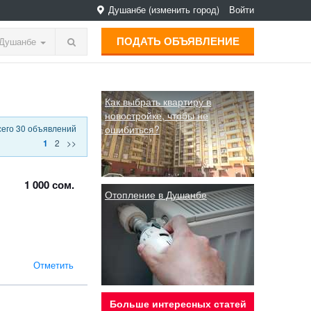
Душанбе
(изменить город)
Войти
ПОДАТЬ ОБЪЯВЛЕНИЕ
Душанбе
Как выбрать квартиру в
новостройке, чтобы не
сего 30 объявлений
ошибиться?
2
>>
1
1 000 сом.
Отопление в Душанбе
Отметить
Больше интересных статей