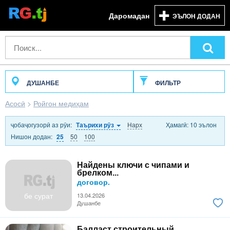
Даромадан
ЭЪЛОН ДОДАН
ДУШАНБЕ
ФИЛЬТР
Асосӣ
>
Ройгон медиҳам
ҷобаҷогузорӣ аз рӯи:
Нарх
Ҳамагӣ: 10 эълон
Таърихи рӯз
Нишон додан:
50
100
25
Найдены ключи с чипами и
брелком...
договор.
бе сурат
13.04.2026
Душанбе
Балласт строительный...