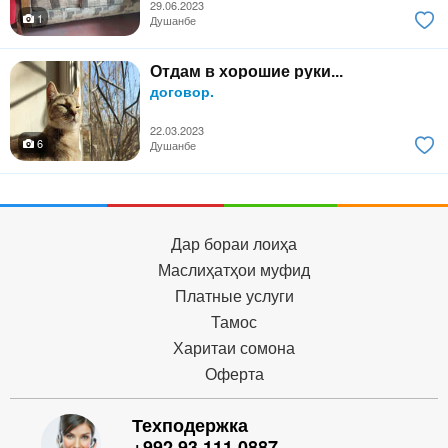
29.06.2023
1
Душанбе
Отдам в хорошие руки...
договор.
22.03.2023
6
Душанбе
Дар бораи лоиҳа
Маслиҳатҳои муфид
Платные услуги
Тамос
Харитаи сомона
Оферта
Техподержка
+992 93 111 0887