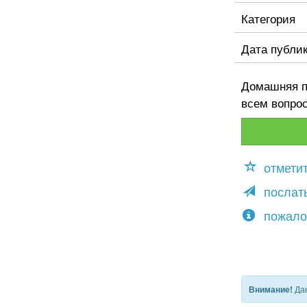
Категория
Дата публи
Домашняя по
всем вопрос
отмети
послать
пожало
Дан
Внимание!