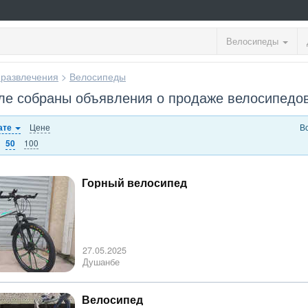
Велосипеды
 развлечения
>
Велосипеды
ле собраны объявления о продаже велосипедо
Цене
В
ате
100
50
Горный велосипед
27.05.2025
Душанбе
Велосипед