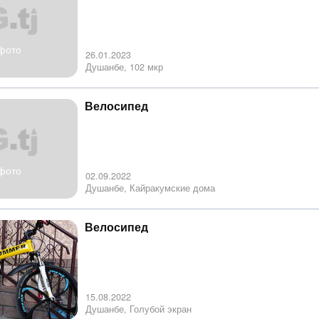
фото
26.01.2023
Душанбе, 102 мкр
Велосипед
фото
02.09.2022
Душанбе, Кайракумские дома
Велосипед
15.08.2022
Душанбе, Голубой экран