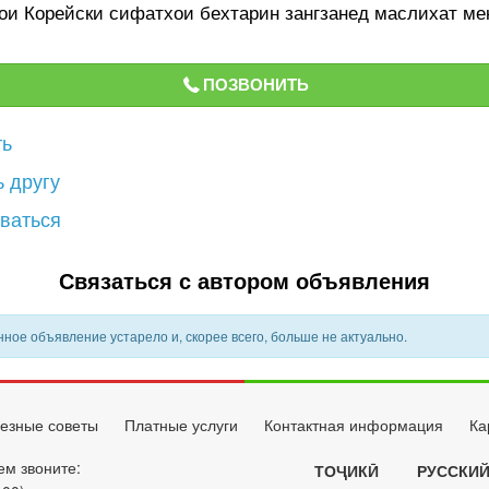
ои Корейски сифатхои бехтарин зангзанед маслихат ме
ПОЗВОНИТЬ
ть
 другу
ваться
Связаться с автором объявления
ное объявление устарело и, скорее всего, больше не актуально.
езные советы
Платные услуги
Контактная информация
Ка
ем звоните:
ТОҶИКӢ
РУССКИ