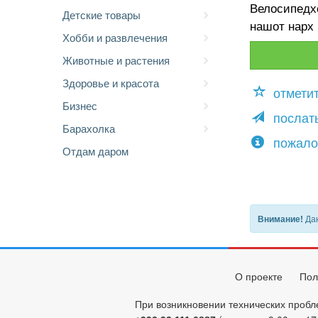
Велосипедх
Детские товары
нашот нарх
Хобби и развлечения
Животные и растения
Здоровье и красота
отмети
Бизнес
послать
Барахолка
пожало
Отдам даром
Дан
Внимание!
О проекте
Пол
При возникновении технических пробл