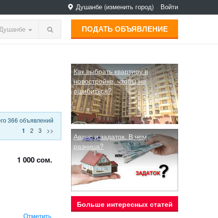
Душанбе
(изменить город)
Войти
ПОДАТЬ ОБЪЯВЛЕНИЕ
Душанбе
Как выбрать квартиру в
новостройке, чтобы не
ошибиться?
его 366 объявлений
2
3
>>
1
Аванс и задаток. В чем
разница?
1 000 сом.
Больше интересных статей
Отметить