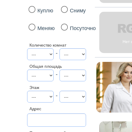
Куплю
Сниму
Меняю
Посуточно
Нет 
Количество комнат
-
Общая площадь
-
Этаж
-
Адрес