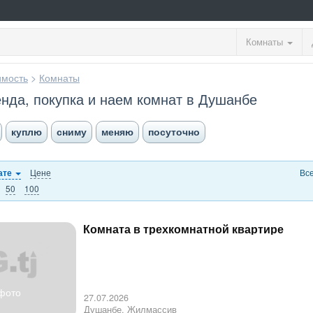
Комнаты
мость
>
Комнаты
нда, покупка и наем комнат в Душанбе
куплю
сниму
меняю
посуточно
Цене
Вс
ате
50
100
Комната в трехкомнатной квартире
фото
27.07.2026
Душанбе, Жилмассив