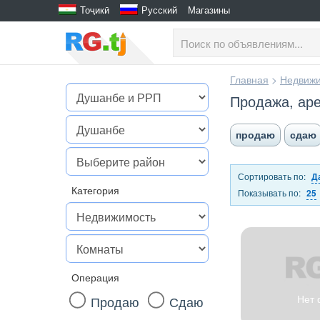
Тоҷикӣ
Русский
Магазины
Главная
>
Недвижи
Продажа, аре
продаю
сдаю
Сортировать по:
Д
Категория
Показывать по:
25
Операция
Нет 
Продаю
Сдаю