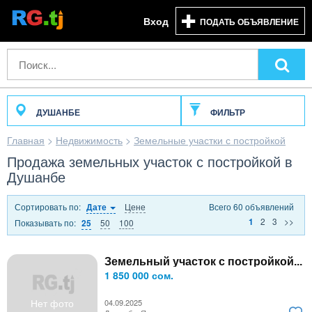
Вход
ПОДАТЬ ОБЪЯВЛЕНИЕ
ДУШАНБЕ
ФИЛЬТР
Главная
>
Недвижимость
>
Земельные участки с постройкой
Продажа земельных участок с постройкой в
Душанбе
Сортировать по:
Цене
Всего 60 объявлений
Дате
2
3
>>
1
Показывать по:
50
100
25
Земельный участок с постройкой...
1 850 000 сом.
Нет фото
04.09.2025