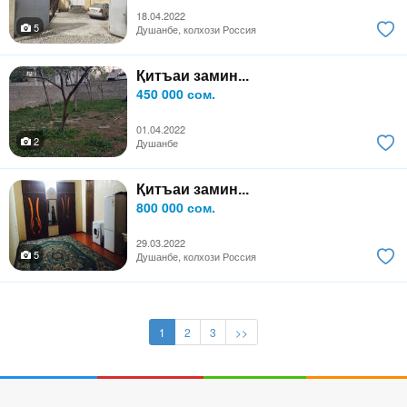
18.04.2022
5
Душанбе, колхози Россия
Қитъаи замин...
450 000 сом.
01.04.2022
2
Душанбе
Қитъаи замин...
800 000 сом.
29.03.2022
5
Душанбе, колхози Россия
1
2
3
>>