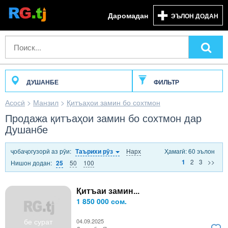
Даромадан
ЭЪЛОН ДОДАН
ДУШАНБЕ
ФИЛЬТР
Асосӣ
>
Манзил
>
Қитъаҳои замин бо сохтмон
Продажа қитъаҳои замин бо сохтмон дар
Душанбе
ҷобаҷогузорӣ аз рӯи:
Нарх
Ҳамагӣ: 60 эълон
Таърихи рӯз
2
3
>>
1
Нишон додан:
50
100
25
Қитъаи замин...
1 850 000 сом.
бе сурат
04.09.2025