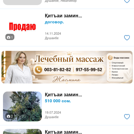
Душанбе, Яккачинор
Қитъаи замин...
договор.
14.11.2024
1
Душанбе
Қитъаи замин...
510 000 сом.
19.07.2024
2
Душанбе
Қитъаи замин...