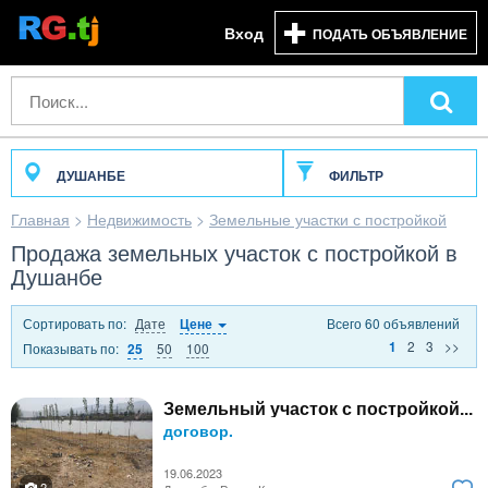
Вход
ПОДАТЬ ОБЪЯВЛЕНИЕ
ДУШАНБЕ
ФИЛЬТР
Главная
>
Недвижимость
>
Земельные участки с постройкой
Продажа земельных участок с постройкой в
Душанбе
Сортировать по:
Дате
Всего 60 объявлений
Цене
2
3
>>
1
Показывать по:
50
100
25
Земельный участок с постройкой...
договор.
19.06.2023
2