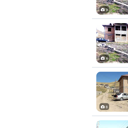
9
4
8