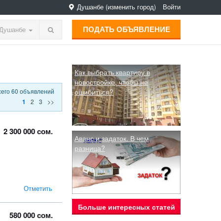
Душанбе
(изменить город)
Войти
ПОДАТЬ ОБЪЯВЛЕНИЕ
Душанбе
Как выбрать квартиру в
новостройке, чтобы не
сего 60 объявлений
ошибиться?
2
3
>>
1
2 300 000 сом.
Аванс и задаток. В чем
разница?
Отметить
Больше интересных статей
580 000 сом.