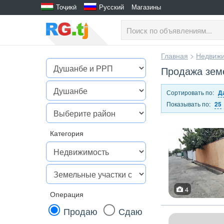
Тоҷикӣ
Русский
Магазины
Главная
>
Недвижи
Продажа земе
Сортировать по:
Д
Показывать по:
25
Категория
4
Операция
Продаю
Сдаю